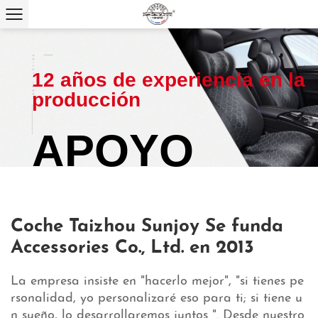
12 años de experiencia en la
da
producción
APOYO
SERVICIOS
Coche Taizhou Sunjoy Se funda
OEM Y ODM
Accessories Co., Ltd. en 2013
La empresa insiste en "hacerlo mejor", "si tienes pe
ion
rsonalidad, yo personalizaré eso para ti; si tiene u
Una empresa integral que integra R & D, diseño, producción
n sueño, lo desarrollaremos juntos ". Desde nuestro
y ventas